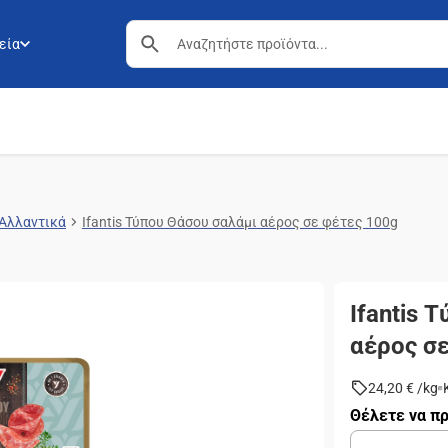
εία
Αλλαντικά
Ifantis Τύπου Θάσου σαλάμι αέρος σε φέτες 100g
Ifantis 
αέρος σ
24,20 €
/
kg
Θέλετε να πρ