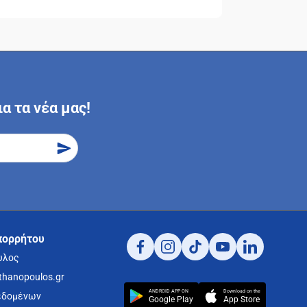
α τα νέα μας!
πορρήτου
υλος
thanopoulos.gr
ANDROID APP ON
Download on the
εδομένων
Google Play
App Store