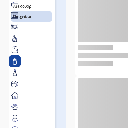
Αξεσουάρ
Παιχνίδια