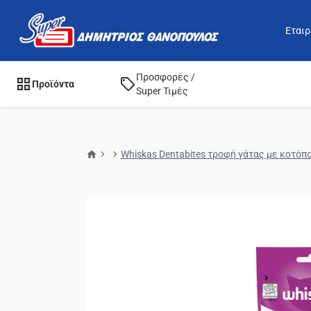
Εταιρ
Προσφορές /
Προϊόντα
Super Τιμές
Whiskas Dentabites τροφή γάτας με κοτόπ