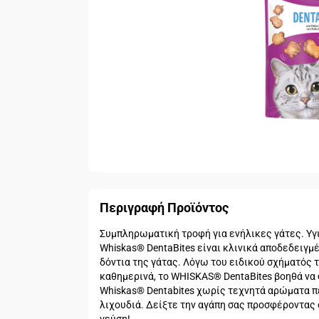
Περιγραφή Προϊόντος
Συμπληρωματική τροφή για ενήλικες γάτες. Υγιε
Whiskas® DentaBites είναι κλινικά αποδεδειγμέ
δόντια της γάτας. Λόγω του ειδικού σχήματός 
καθημερινά, το WHISKAS® DentaBites βοηθά να φ
Whiskas® Dentabites χωρίς τεχνητά αρώματα π
λιχουδιά. Δείξτε την αγάπη σας προσφέροντας 