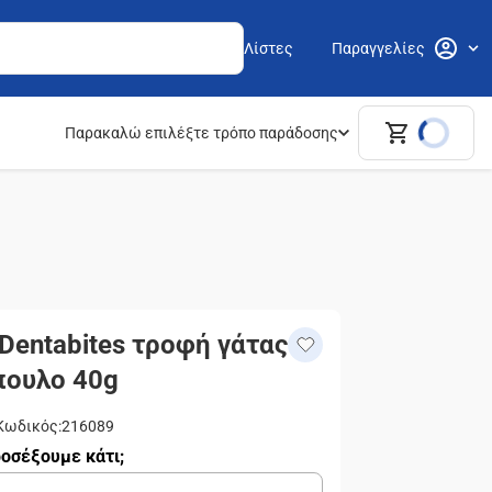
Λίστες
Παραγγελίες
Παρακαλώ επιλέξτε τρόπο παράδοσης
Dentabites τροφή γάτας
πουλο 40g
Κωδικός
:
216089
οσέξουμε κάτι;