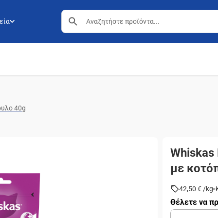
εία
ουλο 40g
Whiskas 
με κοτό
42,50 €
/
kg
Θέλετε να πρ