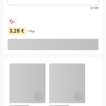
0
/
100
-
3,28 €
/
τεμ