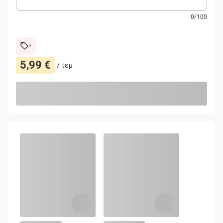
0
/
100
-
5,99 €
/
τεμ