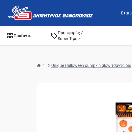
Εταιρ
Προσφορές /
Προϊόντα
Super Τιμές
Unique Halloween pumpkin glow τσάντα δ