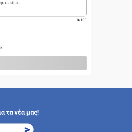
0
/
100
σκ
α τα νέα μας!