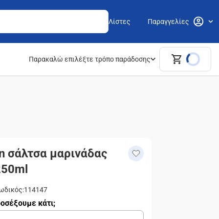
Λίστες
Παραγγελίες
Παρακαλώ επιλέξτε τρόπο παράδοσης
n σάλτσα μαρινάδας
 250ml
ωδικός
:
114147
οσέξουμε κάτι;