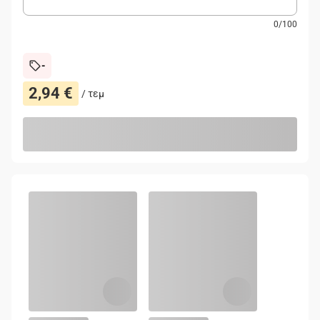
0
/
100
-
2,94 €
/
τεμ