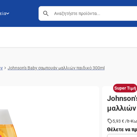
εία
ών
Johnson's Baby σαμπουάν μαλλιών παιδικό 300ml
Super Τιμή
Johnson
μαλλιών
5,93 €
/
lt
Κω
Θέλετε να πρ