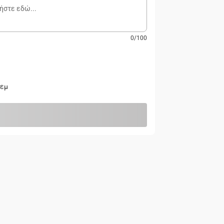
0
/
100
τεμ