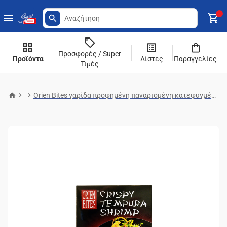
Προσφορές / Super
Προϊόντα
Λίστες
Παραγγελίες
Τιμές
Orien Bites γαρίδα προψημένη παναρισμένη κατεψυγμένη crispy tempura 160g