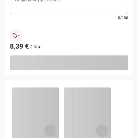
0
/
100
-
8,39 €
/
τεμ