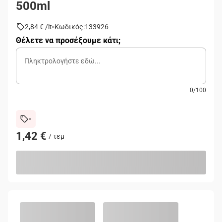
500ml
2,84 €
/
lt
Κωδικός
:
133926
Θέλετε να προσέξουμε κάτι;
0
/
100
-
1,42 €
/
τεμ