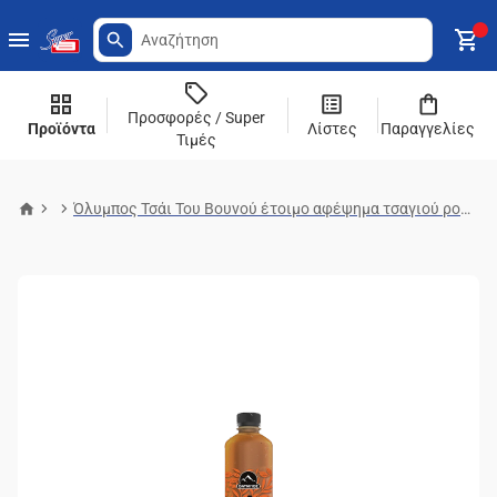
Προσφορές / Super
Προϊόντα
Λίστες
Παραγγελίες
Τιμές
Όλυμπος Τσάι Του Βουνού έτοιμο αφέψημα τσαγιού ροδάκινο, χωρίς καφεϊνη 500ml