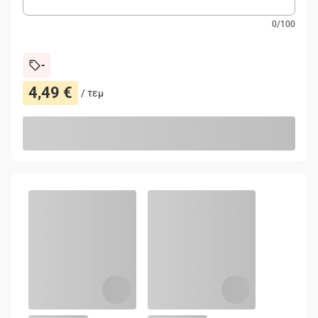
0
/
100
-
4,49 €
/
τεμ