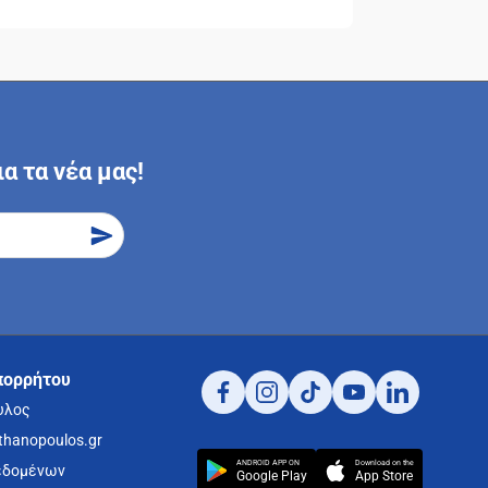
α τα νέα μας!
πορρήτου
υλος
thanopoulos.gr
ANDROID APP ON
Download on the
εδομένων
Google Play
App Store