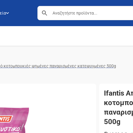
εία
ικό κοτομπουκιές ψημένες παναρισμένες κατεψυγμένες 500g
Ifantis 
κοτομπο
παναρισ
500g