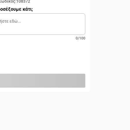
Κωδικός
:
108372
οσέξουμε κάτι;
0
/
100