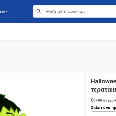
εία
Hallowee
τερατακ
7,99 €
/
τεμ
Θέλετε να πρ