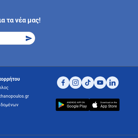
α τα νέα μας!
πορρήτου
υλος
thanopoulos.gr
ANDROID APP ON
Download on the
εδομένων
Google Play
App Store