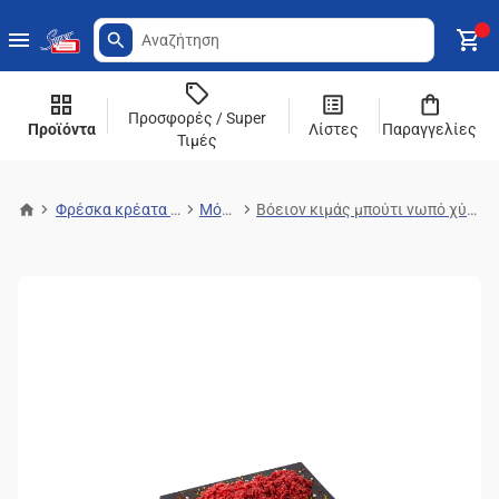
Προσφορές / Super
Προϊόντα
Λίστες
Παραγγελίες
Τιμές
Φρέσκα κρέατα & ψάρια
Μόσχου
Βόειον κιμάς μπούτι νωπό χύμα Ελλάδος