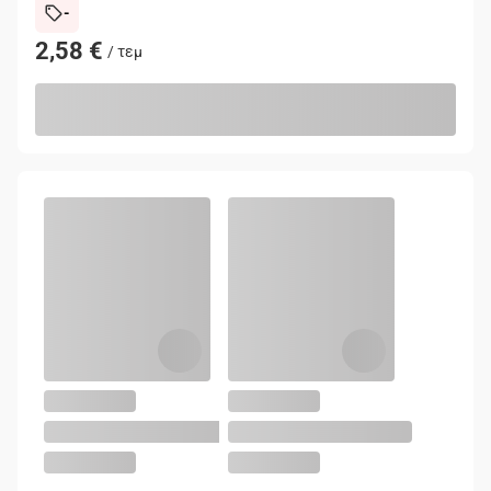
-
2,58 €
/
τεμ