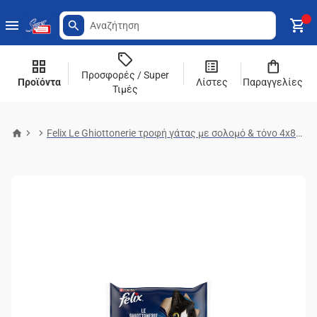
Προσφορές / Super
Προϊόντα
Λίστες
Παραγγελίες
Τιμές
Felix Le Ghiottonerie τροφή γάτας με σολομό & τόνο 4x85g