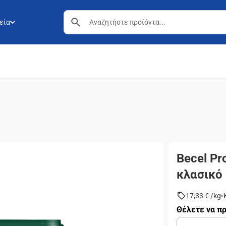
εία
Becel Pr
κλασικό
17,33 €
/
kg
Θέλετε να πρ