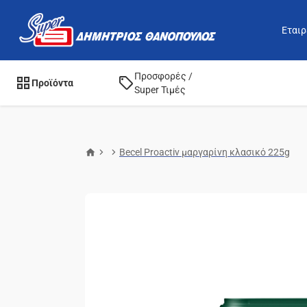
Εταιρ
Προσφορές /
Προϊόντα
Super Τιμές
Becel Proactiv μαργαρίνη κλασικό 225g