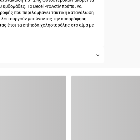
ατανάλωση 1,5 - 2,4g φυτοστερολών μπορεί να
 εβδομάδες. Το Βecel ProActiv πρέπει να
ατροφής που περιλαμβάνει τακτική κατανάλωση
ς λειτουργούν μειώνοντας την απορρόφηση
ας έτσι τα επίπεδα χοληστερόλης στο αίμα με