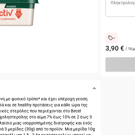
-
3,90 €
/
τεμ
ίνη με φυσικό τρόπο* και έχει υπέροχη γεύση.
λά και σε healthy προτάσεις για κάθε ώρα της
τικές στερόλες που περιέχονται στο Becel
" χοληστερόλης στο αίμα 7% έως 10% σε 2 έως 3
λαίσιο μιας ισορροπημένης διατροφής και ενός
 3 μερίδες (30g) από το προϊόν. Μια μερίδα 10g