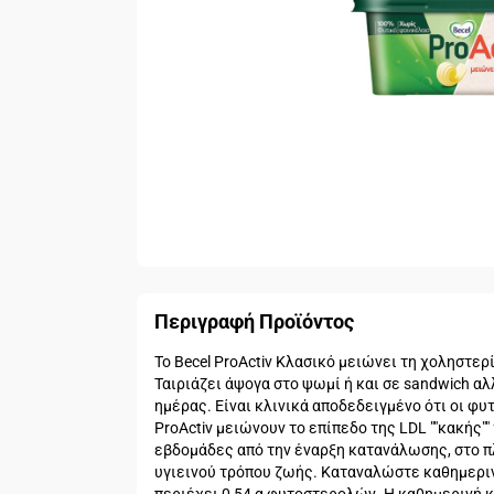
Περιγραφή Προϊόντος
Το Becel ProActiv Κλασικό μειώνει τη χοληστερ
Ταιριάζει άψογα στο ψωμί ή και σε sandwich αλ
ημέρας. Είναι κλινικά αποδεδειγμένο ότι οι φυ
ProActiv μειώνουν το επίπεδο της LDL ""κακής"
εβδομάδες από την έναρξη κατανάλωσης, στο π
υγιεινού τρόπου ζωής. Καταναλώστε καθημερινά