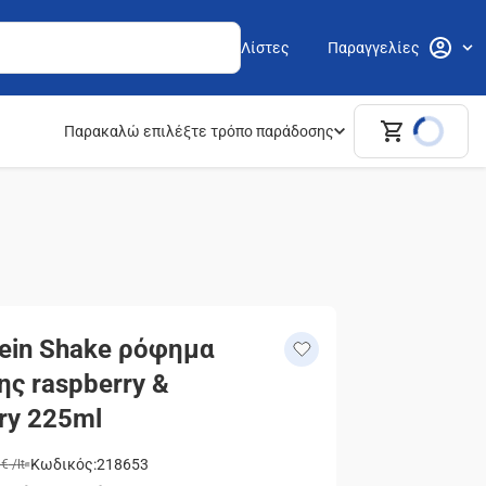
Λίστες
Παραγγελίες
Παρακαλώ επιλέξτε τρόπο παράδοσης
tein Shake ρόφημα
ς raspberry &
ry 225ml
Κωδικός
:
218653
 €
/
lt