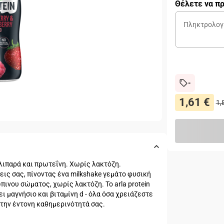
Θέλετε να πρ
-
1,61 €
1,
λιπαρά και πρωτεΐνη. Χωρίς λακτόζη.
ις σας, πίνοντας ένα milkshake γεμάτο φυσική
ινου σώματος, χωρίς λακτόζη. Το arla protein
ι μαγνήσιο και βιταμίνη d - όλα όσα χρειάζεστε
 την έντονη καθημερινότητά σας.