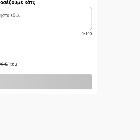
οσέξουμε κάτι;
0
/
100
89 €
/
τεμ