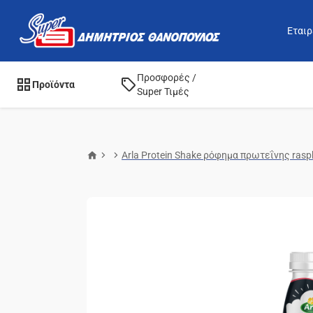
Εταιρ
Προσφορές /
Προϊόντα
Super Τιμές
Arla Protein Shake ρόφημα πρωτεΐνης rasp