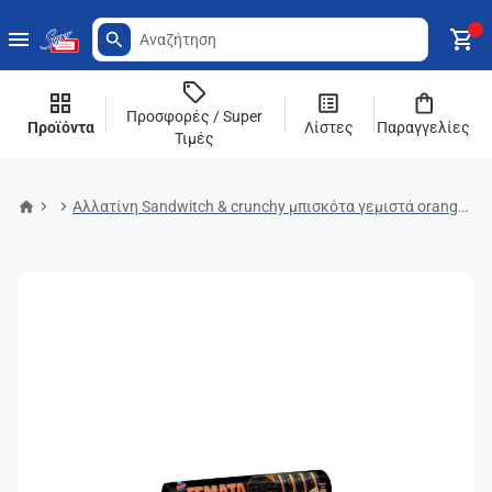
Προσφορές / Super
Προϊόντα
Λίστες
Παραγγελίες
Τιμές
Αλλατίνη Sandwitch & crunchy μπισκότα γεμιστά orange blossom 230g