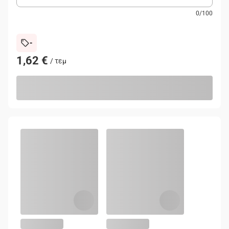
0
/
100
-
1,62 €
/
τεμ