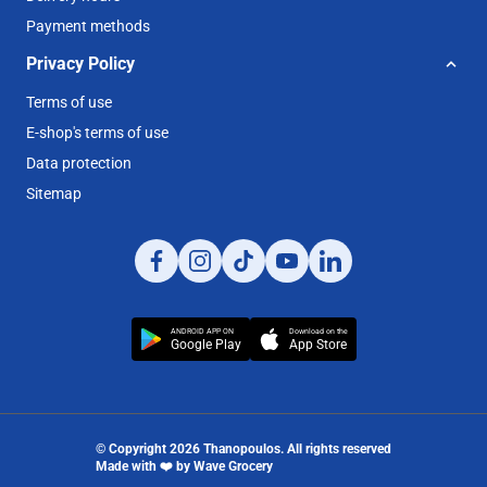
Payment methods
Privacy Policy
Terms of use
E-shop's terms of use
Data protection
Sitemap
ANDROID APP ON
Download on the
Google Play
App Store
© Copyright
2026
Thanopoulos
. All rights reserved
Made with
❤️
by
Wave Grocery