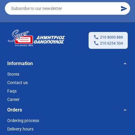
210 8000 888
210 6254 504
Information
Stores
Contact us
Faqs
Career
Orders
Ordering process
Delivery hours