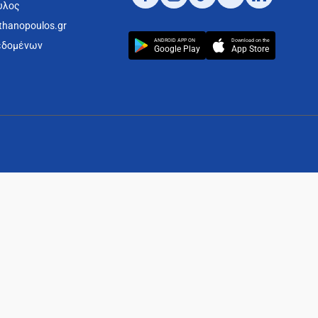
υλος
thanopoulos.gr
ANDROID APP ON
Download on the
εδομένων
Google Play
App Store